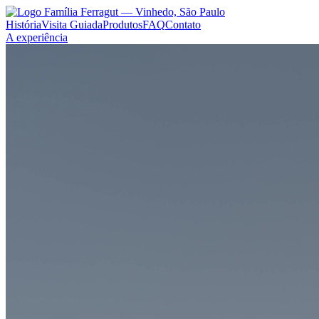
História
Visita Guiada
Produtos
FAQ
Contato
A experiência